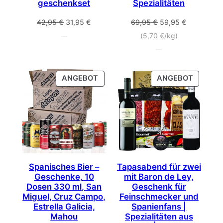
geschenkset
Spezialitäten
Ursprünglicher
Aktueller
Ursprünglicher
Aktueller
42,95
€
31,95
€
69,95
€
59,95
€
Preis
Preis
Preis
Preis
(
5,70
€
/kg)
war:
ist:
war:
ist:
42,95 €
31,95 €.
69,95 €
59,95 €.
PRODUKT
PRODU
ANGEBOT
ANGEBOT
IM
IM
ANGEBOT
ANGEB
Spanisches Bier –
Tapasabend für zwei
Geschenke, 10
mit Baron de Ley,
Dosen 330 ml, San
Geschenk für
Miguel, Cruz Campo,
Feinschmecker und
Estrella Galicia,
Spanienfans |
Mahou
Spezialitäten aus