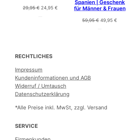
Spanien | Geschenk
Ursprünglicher
Aktueller
29,95
€
24,95
€
für Männer & Frauen
Preis
Preis
Ursprünglicher
Aktueller
59,95
€
49,95
€
war:
ist:
Preis
Preis
29,95 €
24,95 €.
war:
ist:
59,95 €
49,95 €.
RECHTLICHES
Impressum
Kundeninformationen und AGB
Widerruf / Umtausch
Datenschutzerklärung
*Alle Preise inkl. MwSt, zzgl. Versand
SERVICE
Firmenkunden