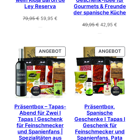
Ley Reserva
Gourmets & Freunde
der spanische Küche
Ursprünglicher
Aktueller
79,95
€
59,95
€
Ursprünglicher
Aktueller
49,95
€
42,95
€
Preis
Preis
Preis
Preis
war:
ist:
war:
ist:
79,95 €
59,95 €.
49,95 €
42,95 €.
PRODUKT
PRODU
ANGEBOT
ANGEBOT
IM
IM
ANGEBOT
ANGEB
Präsentbox – Tapas-
Präsentbox,
Abend für Zwei I
Spanische
Tapas I Geschenk
Geschenke I Tapas I
für Feinschmecker
Geschenk für
und Spanienfans |
Feinschmecker und
Spezialitäten aus
Spanienfans, Pata