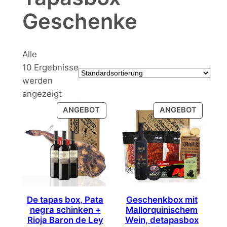
Geschenke
Alle
10 Ergebnisse
werden
angezeigt
PRODUKT
PRODU
ANGEBOT
ANGEBOT
IM
IM
ANGEBOT
ANGEB
De tapas box, Pata
Geschenkbox mit
negra schinken +
Mallorquinischem
Rioja Baron de Ley
Wein, detapasbox