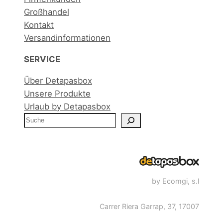
Großhandel
Kontakt
Versandinformationen
SERVICE
Über Detapasbox
Unsere Produkte
Urlaub by Detapasbox
S
e
a
r
c
by Ecomgi, s.l
h
Carrer Riera Garrap, 37, 17007