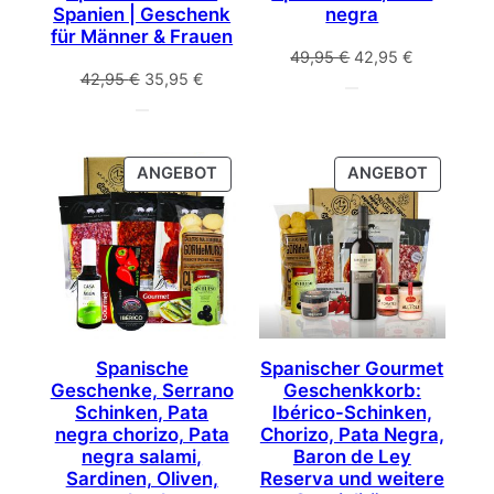
Spanien | Geschenk
negra
für Männer & Frauen
Ursprünglicher
Aktueller
49,95
€
42,95
€
Ursprünglicher
Aktueller
42,95
€
35,95
€
Preis
Preis
Preis
Preis
war:
ist:
war:
ist:
49,95 €
42,95 €.
42,95 €
35,95 €.
PRODUKT
PRODU
ANGEBOT
ANGEBOT
IM
IM
ANGEBOT
ANGEB
Spanische
Spanischer Gourmet
Geschenke, Serrano
Geschenkkorb:
Schinken, Pata
Ibérico-Schinken,
negra chorizo, Pata
Chorizo, Pata Negra,
negra salami,
Baron de Ley
Sardinen, Oliven,
Reserva und weitere