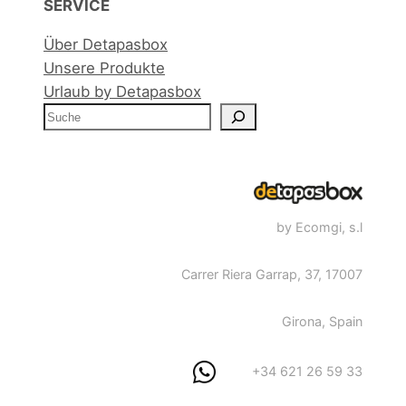
SERVICE
Über Detapasbox
Unsere Produkte
Urlaub by Detapasbox
S
e
a
r
c
by Ecomgi, s.l
h
Carrer Riera Garrap, 37, 17007
Girona, Spain
+34 621 26 59 33