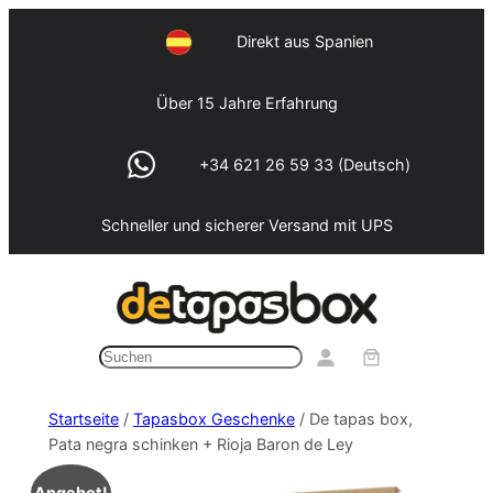
Zum
Direkt aus Spanien
Inhalt
springen
Über 15 Jahre Erfahrung
+34 621 26 59 33 (Deutsch)
Schneller und sicherer Versand mit UPS
Suchen
Startseite
/
Tapasbox Geschenke
/ De tapas box,
Pata negra schinken + Rioja Baron de Ley
Angebot!