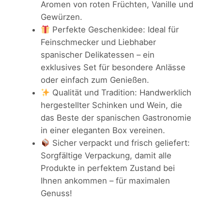
i
:
Aromen von roten Früchten, Vanille und
c
Gewürzen.
h
s
1
Perfekte Geschenkidee: Ideal für
i
w
9
Feinschmecker und Liebhaber
n
spanischer Delikatessen – ein
k
a
5
exklusives Set für besondere Anlässe
e
r
,
oder einfach zum Genießen.
n
Qualität und Tradition: Handwerklich
:
9
+
hergestellter Schinken und Wein, die
R
2
0
das Beste der spanischen Gastronomie
i
4
in einer eleganten Box vereinen.
o
Sicher verpackt und frisch geliefert:
j
5
€
Sorgfältige Verpackung, damit alle
a
,
.
Produkte in perfektem Zustand bei
B
Ihnen ankommen – für maximalen
a
0
Genuss!
r
0
o