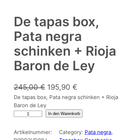
De tapas box,
Pata negra
schinken + Rioja
Baron de Ley
U
A
245,00
€
195,90
€
De tapas box, Pata negra schinken + Rioja
r
k
Baron de Ley
s
t
D
In den Warenkorb
p
u
e
t
r
e
Artikelnummer:
Category:
Pata negra
, 
a