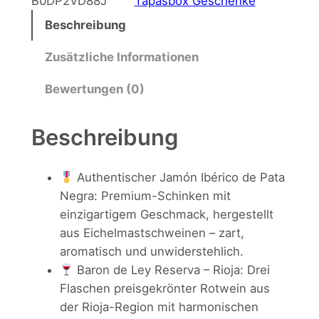
B0DP2VD88J
Tapasbox Geschenke
ü
l
p
Beschreibung
a
n
l
s
Zusätzliche Informationen
g
e
b
o
l
r
Bewertungen (0)
x
i
P
,
Beschreibung
c
r
P
a
h
e
Authentischer Jamón Ibérico de Pata
t
e
i
Negra: Premium-Schinken mit
a
einzigartigem Geschmack, hergestellt
n
r
s
aus Eichelmastschweinen – zart,
e
P
i
aromatisch und unwiderstehlich.
g
Baron de Ley Reserva – Rioja: Drei
r
s
r
Flaschen preisgekrönter Rotwein aus
a
e
t
der Rioja-Region mit harmonischen
s