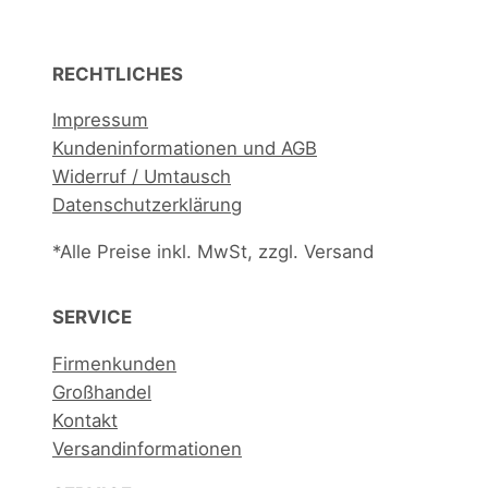
n
d
€
e
RECHTLICHES
L
e
Impressum
y
Kundeninformationen und AGB
M
Widerruf / Umtausch
e
Datenschutzerklärung
n
*Alle Preise inkl. MwSt, zzgl. Versand
g
e
SERVICE
Firmenkunden
Großhandel
Kontakt
Versandinformationen