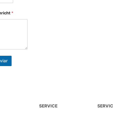
hricht
*
viar
SERVICE
SERVI