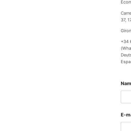
Ecomg
Carre
37, 
Giron
+34 
(Wha
Deuts
Espa
Na
E
E-m
-
m
a