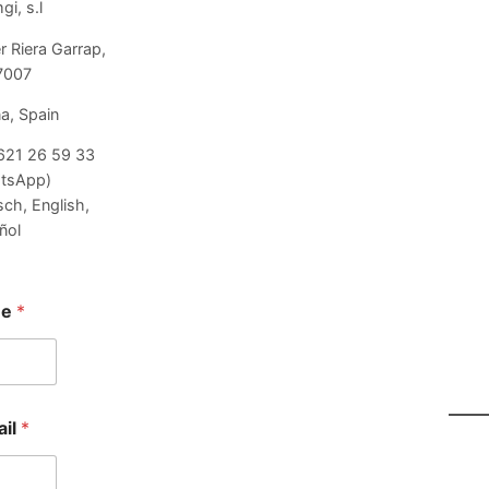
i, s.l
r Riera Garrap,
17007
a, Spain
621 26 59 33
tsApp)
ch, English,
ñol
me
*
ail
*