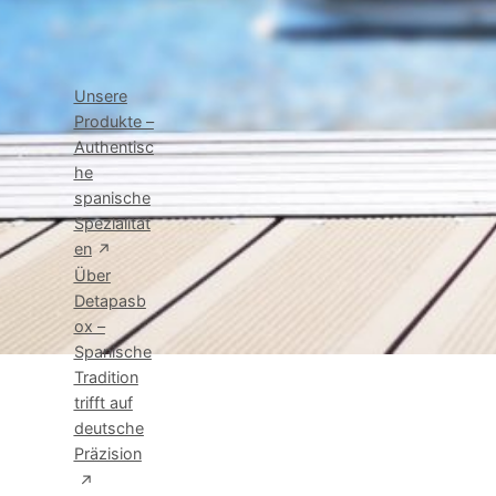
Links
Unsere
Produkte –
Authentisc
he
spanische
Spezialität
en
Über
Detapasb
ox –
Spanische
Tradition
trifft auf
deutsche
Präzision