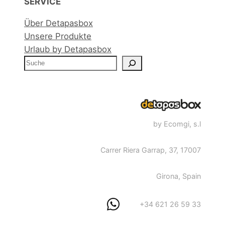
SERVICE
r
Über Detapasbox
u
Unsere Produkte
z
Urlaub by Detapasbox
C
S
a
e
m
a
p
r
o
c
,
by Ecomgi, s.l
h
E
s
Carrer Riera Garrap, 37, 17007
t
r
Girona, Spain
e
l
+34 621 26 59 33
l
a