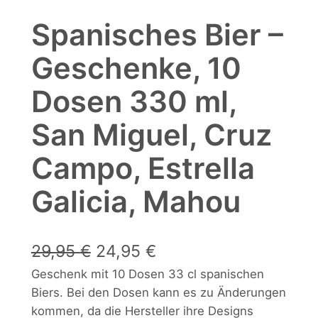
Spanisches Bier –
Geschenke, 10
Dosen 330 ml,
San Miguel, Cruz
Campo, Estrella
Galicia, Mahou
U
A
29,95
€
24,95
€
Geschenk mit 10 Dosen 33 cl spanischen
r
k
Biers. Bei den Dosen kann es zu Änderungen
s
t
kommen, da die Hersteller ihre Designs