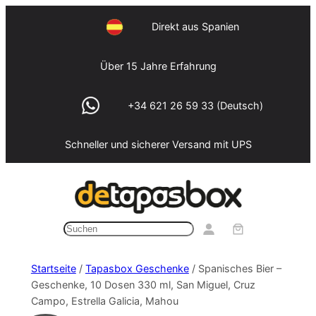
Zum
Direkt aus Spanien
Inhalt
springen
Über 15 Jahre Erfahrung
+34 621 26 59 33 (Deutsch)
Schneller und sicherer Versand mit UPS
Suchen
Startseite
/
Tapasbox Geschenke
/ Spanisches Bier –
Geschenke, 10 Dosen 330 ml, San Miguel, Cruz
Campo, Estrella Galicia, Mahou