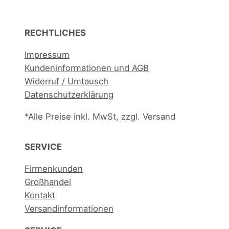
n
5
3
3
RECHTLICHES
€
0
m
Impressum
l
Kundeninformationen und AGB
,
Widerruf / Umtausch
S
Datenschutzerklärung
a
*Alle Preise inkl. MwSt, zzgl. Versand
n
M
SERVICE
i
g
Firmenkunden
u
Großhandel
e
Kontakt
l
Versandinformationen
,
C