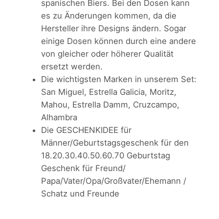
spanischen Biers. Bei den Dosen kann
r
s
–
es zu Änderungen kommen, da die
G
e
t
Hersteller ihre Designs ändern. Sogar
e
i
:
einige Dosen können durch eine andere
s
von gleicher oder höherer Qualität
c
s
2
ersetzt werden.
h
w
4
Die wichtigsten Marken in unserem Set:
e
San Miguel, Estrella Galicia, Moritz,
n
a
,
Mahou, Estrella Damm, Cruzcampo,
k
r
9
Alhambra
e
Die GESCHENKIDEE für
:
5
,
Männer/Geburtstagsgeschenk für den
1
2
18.20.30.40.50.60.70 Geburtstag
0
9
€
Geschenk für Freund/
D
Papa/Vater/Opa/Großvater/Ehemann /
o
,
.
Schatz und Freunde
s
9
e