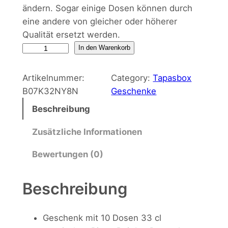
p
u
ändern. Sogar einige Dosen können durch
eine andere von gleicher oder höherer
r
e
Qualität ersetzt werden.
ü
l
S
In den Warenkorb
p
n
l
a
Artikelnummer:
Category:
Tapasbox
g
e
n
B07K32NY8N
Geschenke
i
l
r
Beschreibung
s
i
P
c
Zusätzliche Informationen
c
r
h
e
Bewertungen (0)
h
e
s
e
i
B
Beschreibung
i
r
s
e
P
i
Geschenk mit 10 Dosen 33 cl
r